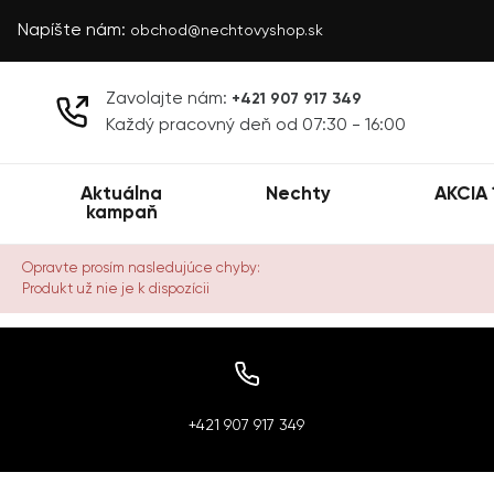
Napíšte nám:
obchod@nechtovyshop.sk
Zavolajte nám:
+421 907 917 349
Každý pracovný deň od 07:30 - 16:00
Aktuálna
Nechty
AKCIA 
kampaň
Opravte prosím nasledujúce chyby:
Produkt už nie je k dispozícii
+421 907 917 349