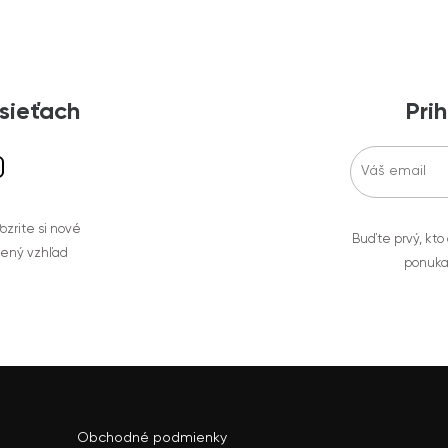
 sieťach
Prih
zrite si nové
Buďte prvý, kto
bený vzhľad
ponuka
Obchodné podmienky