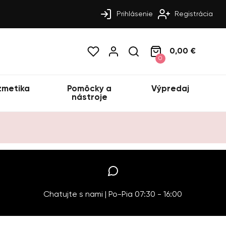
Prihlásenie
Registrácia
0,00 €
0
zmetika
Pomôcky a
Výpredaj
nástroje
Chatujte s nami | Po-Pia 07:30 - 16:00