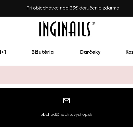
Pri objednávke nad 33€ doručenie zdarma
1+1
Bižutéria
Darčeky
Ko
obchod@nechtovyshop.sk