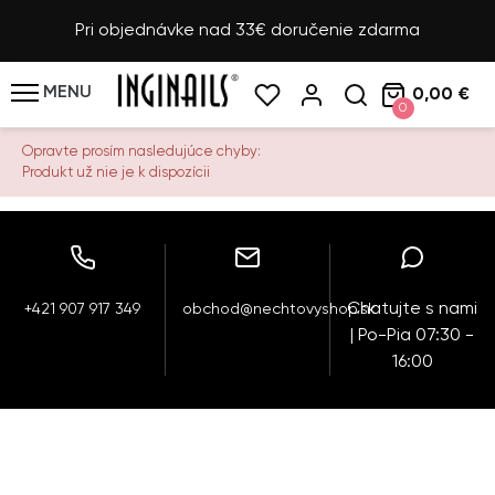
Pri objednávke nad 33€ doručenie zdarma
MENU
0,00 €
0
Opravte prosím nasledujúce chyby:
Produkt už nie je k dispozícii
Chatujte s nami
+421 907 917 349
obchod@nechtovyshop.sk
| Po-Pia 07:30 -
16:00