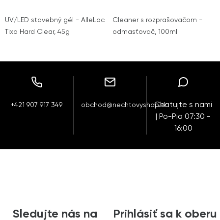
UV/LED stavebný gél - AlleLac
Cleaner s rozprašovačom -
Tixo Hard Clear, 45g
odmasťovač, 100ml
Chatujte s nami
+421 907 917 349
obchod@nechtovyshop.sk
| Po-Pia 07:30 -
16:00
Sledujte nás na
Prihlásiť sa k oberu