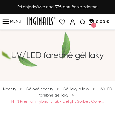
Pri objednávke nad 33€ doručenie zdarma
MENU
0,00 €
0
UV/LED farebné gél laky
Nechty
>
Gélové nechty
>
Gél laky a laky
>
UV/LED
farebné gél laky
>
NTN Premium Hybridný lak - Delight Sorbet Colle...