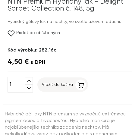
NTN Premium Hybridný lak - Delight
Sorbet Collection č. 148, 5g
Hybridný gélový lak na nechty, vo svetloružovom odtieni.
Pridať do obľúbených
Kód výrobku: 282.16c
4,50 €
s DPH
expand_less
Vložiť do košíka
expand_more
Hybridné gél laky NTN premium sa vyznačujú extrémnou
pigmentáciou a trvácnosťou. Hybridná manikúra je
najobľúbenejšia technika zdobenia nechtov. Má
niekoľkodňovú výdrž bez poškodenia a s nádherným