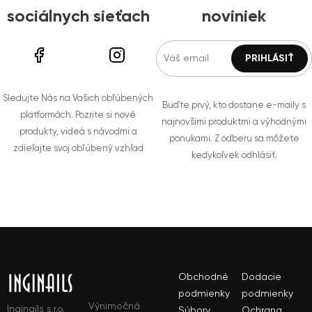
sociálnych sieťach
noviniek
Sledujte Nás na Vašich obľúbených
Buďte prvý, kto dostane e-maily s
platformách. Pozrite si nové
najnovšími produktmi a výhodnými
produkty, videá s návodmi a
ponukami. Z odberu sa môžete
zdieľajte svoj obľúbený vzhľad
kedykoľvek odhlásiť.
Obchodné
Dodacie
podmienky
podmienky
Výnimočná
Inginails s.r.o.
Súbory
Ochrana