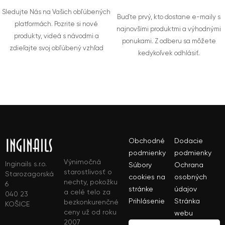
Sledujte Nás na Vašich obľúbených
Buďte prvý, kto dostane e-maily s
platformách. Pozrite si nové
najnovšími produktmi a výhodnými
produkty, videá s návodmi a
ponukami. Z odberu sa môžete
zdieľajte svoj obľúbený vzhľad
kedykoľvek odhlásiť.
Obchodné
Dodacie
podmienky
podmienky
Výnimočná
Inginails s.r.o.
Súbory
Ochrana
starostlivosť o
Starozagorská
cookies na
osobných
nechty, pokožku
6
stránke
údajov
a celé telo za
040 23
Prihlásenie
Stránka
bezkonkurenčné
KOŠICE
ceny už od roku
webu
2007