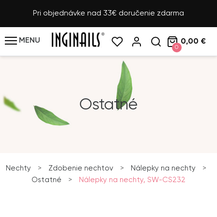
Pri objednávke nad 33€ doručenie zdarma
MENU
0,00 €
0
Ostatné
Nechty
>
Zdobenie nechtov
>
Nálepky na nechty
>
Ostatné
>
Nálepky na nechty, SW-CS232