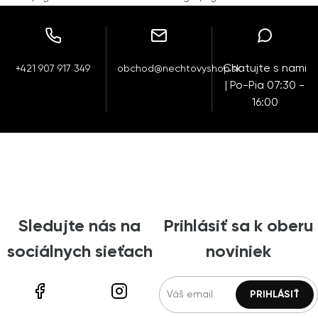
Chatujte s nami
+421 907 917 349
obchod@nechtovyshop.sk
| Po-Pia 07:30 -
16:00
Sledujte nás na
Prihlásiť sa k oberu
sociálnych sieťach
noviniek