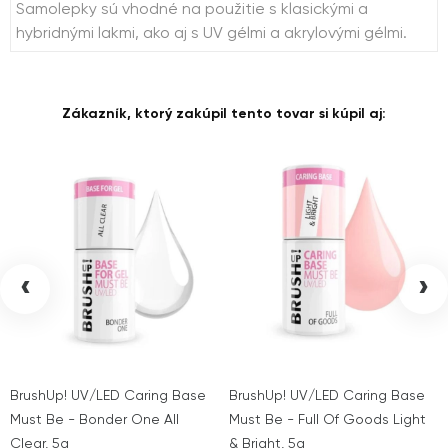
Samolepky sú vhodné na použitie s klasickými a
hybridnými lakmi, ako aj s UV gélmi a akrylovými gélmi.
Zákazník, ktorý zakúpil tento tovar si kúpil aj:
‹
›
BrushUp! UV/LED Caring Base
BrushUp! UV/LED Caring Base
Must Be - Bonder One All
Must Be - Full Of Goods Light
Clear, 5g
& Bright, 5g