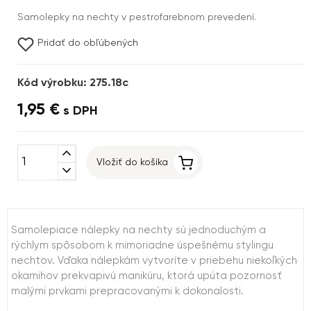
Samolepky na nechty v pestrofarebnom prevedení.
Pridať do obľúbených
Kód výrobku: 275.18c
1,95 €
s DPH
expand_less
Vložiť do košíka
expand_more
Samolepiace nálepky na nechty sú jednoduchým a
rýchlym spôsobom k mimoriadne úspešnému stylingu
nechtov. Vďaka nálepkám vytvoríte v priebehu niekoľkých
okamihov prekvapivú manikúru, ktorá upúta pozornosť
malými prvkami prepracovanými k dokonalosti.