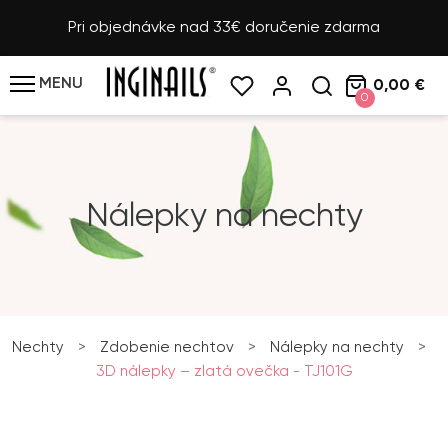
Pri objednávke nad 33€ doručenie zdarma
MENU
0,00 €
0
Nálepky na nechty
Nechty
>
Zdobenie nechtov
>
Nálepky na nechty
>
3D nálepky – zlatá ovečka - TJ101G