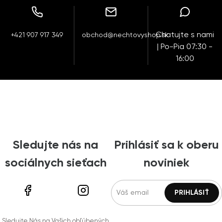
Chatujte s nami
+421 907 917 349
obchod@nechtovyshop.sk
| Po-Pia 07:30 -
16:00
Sledujte nás na
Prihlásiť sa k oberu
sociálnych sieťach
noviniek
Sledujte Nás na Vašich obľúbených