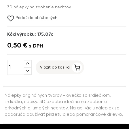
3D nálepky na zdobenie nechtov.
Pridať do obľúbených
Kód výrobku: 175.07c
0,50 €
s DPH
expand_less
Vložiť do košíka
expand_more
Nálepky originálnych tvarov - ovečka so srdiečkom,
srdiečka, nápisy. 3D ozdoba ideálna na zdobenie
prírodných aj umelých nechtov. Na aplikáciu nálepiek sa
odporúča používať pinzetu alebo pomarančové drievko.