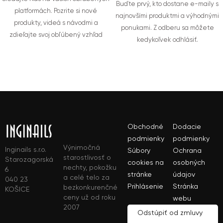
Buďte prvý, kto dostane e-maily s
platformách. Pozrite si nové
najnovšími produktmi a výhodnými
produkty, videá s návodmi a
ponukami. Z odberu sa môžete
zdieľajte svoj obľúbený vzhľad
kedykoľvek odhlásiť.
Obchodné
Dodacie
podmienky
podmienky
Výnimočná
Inginails s.r.o.
Súbory
Ochrana
starostlivosť o
Starozagorská
cookies na
osobných
nechty, pokožku
6
stránke
údajov
a celé telo za
040 23
Prihlásenie
Stránka
bezkonkurenčné
KOŠICE
ceny už od roku
webu
2007
Odstúpiť od zmluvy