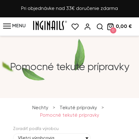
Pri objednávke nad 33€ doručenie zdarma
MENU
0,00 €
0
Pomocné tekuté prípravky
Nechty
>
Tekuté prípravky
>
Pomocné tekuté prípravky
Zoradiť podľa výrobcu
Všetci výrobcovia