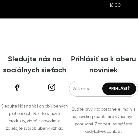
16:00
Sledujte nás na
Prihlásiť sa k oberu
sociálnych sieťach
noviniek
Sledujte Nás na Vašich obľúbených
Buďte prvý, kto dostane e-maily s
platformách. Pozrite si nové
najnovšími produktmi a výhodnými
produkty, videá s návodmi a
ponukami. Z odberu sa môžete
zdieľajte svoj obľúbený vzhľad
kedykoľvek odhlásiť.