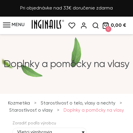
Pri objednávke nad 33€ doručenie zdarma
MENU
0,00 €
0
Doplnky a pomôcky na vlasy
Kozmetika
>
Starostlivosť o telo, vlasy a nechty
>
Starostlivosť o vlasy
>
Doplnky a pomôcky na vlasy
Zoradiť podľa výrobcu
Všetci výrobcovia