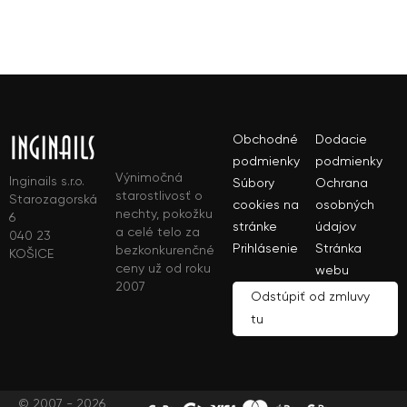
Obchodné
Dodacie
podmienky
podmienky
Výnimočná
Inginails s.r.o.
Súbory
Ochrana
starostlivosť o
Starozagorská
cookies na
osobných
nechty, pokožku
6
stránke
údajov
a celé telo za
040 23
Prihlásenie
Stránka
bezkonkurenčné
KOŠICE
ceny už od roku
webu
2007
Odstúpiť od zmluvy
tu
© 2007 - 2026