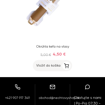
Okrúhla kefa na vlasy
4,50 €
5,00 €
Vložiť do košíka
Chatujte s nami
+421 907 917 349
obchod@nechtovyshop.sk
| Po-Pia 07:30 -