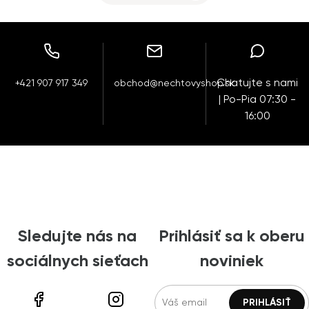
Chatujte s nami
+421 907 917 349
obchod@nechtovyshop.sk
| Po-Pia 07:30 -
16:00
Sledujte nás na
Prihlásiť sa k oberu
sociálnych sieťach
noviniek