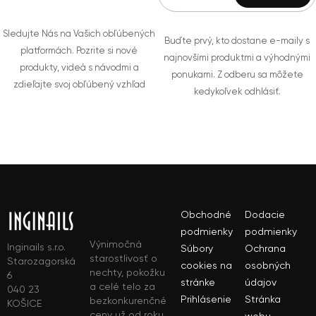
Sledujte Nás na Vašich obľúbených
Buďte prvý, kto dostane e-maily s
platformách. Pozrite si nové
najnovšími produktmi a výhodnými
produkty, videá s návodmi a
ponukami. Z odberu sa môžete
zdieľajte svoj obľúbený vzhľad
kedykoľvek odhlásiť.
Obchodné
Dodacie
podmienky
podmienky
Výnimočná
Inginails s.r.o.
Súbory
Ochrana
starostlivosť o
Starozagorská
cookies na
osobných
nechty, pokožku
6
stránke
údajov
a celé telo za
040 23
Prihlásenie
Stránka
bezkonkurenčné
KOŠICE
ceny už od roku