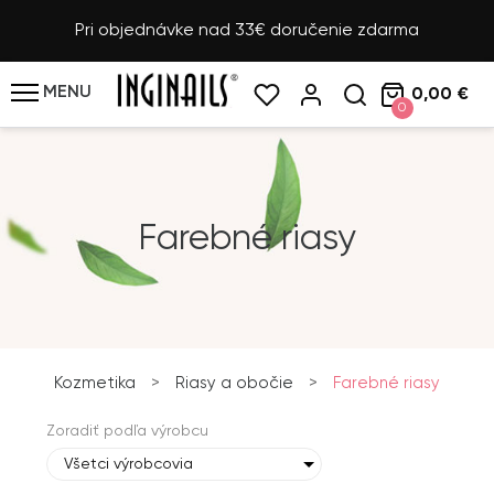
Pri objednávke nad 33€ doručenie zdarma
MENU
0,00 €
0
Farebné riasy
Kozmetika
>
Riasy a obočie
>
Farebné riasy
Zoradiť podľa výrobcu
Všetci výrobcovia