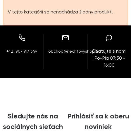
V tejto kategórii sa nenachádza žiadny produkt.
Chatujte s nami
+421 907 917 349
obchod@nechtovyshop.sk
| Po-Pia 07:30 -
16:00
Sledujte nás na
Prihlásiť sa k oberu
sociálnych sieťach
noviniek