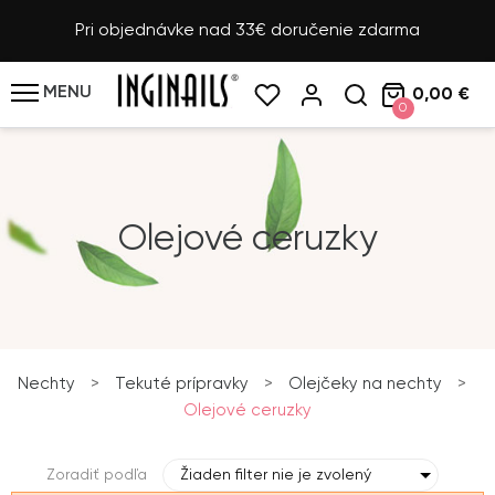
Pri objednávke nad 33€ doručenie zdarma
MENU
0,00 €
0
Olejové ceruzky
Nechty
>
Tekuté prípravky
>
Olejčeky na nechty
>
Olejové ceruzky
Zoradiť podľa
Žiaden filter nie je zvolený