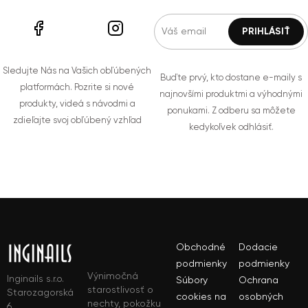
Sledujte Nás na Vašich obľúbených
Buďte prvý, kto dostane e-maily s
platformách. Pozrite si nové
najnovšími produktmi a výhodnými
produkty, videá s návodmi a
ponukami. Z odberu sa môžete
zdieľajte svoj obľúbený vzhľad
kedykoľvek odhlásiť.
Obchodné
Dodacie
podmienky
podmienky
Výnimočná
Inginails s.r.o.
Súbory
Ochrana
starostlivosť o
Starozagorská
cookies na
osobných
nechty, pokožku
6